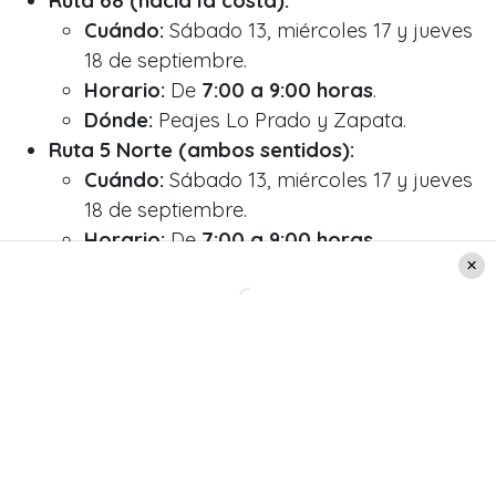
Ruta 68 (hacia la costa):
Cuándo:
Sábado 13, miércoles 17 y jueves
18 de septiembre.
Horario:
De
7:00 a 9:00 horas
.
Dónde:
Peajes Lo Prado y Zapata.
Ruta 5 Norte (ambos sentidos):
Cuándo:
Sábado 13, miércoles 17 y jueves
18 de septiembre.
Horario:
De
7:00 a 9:00 horas
.
Dónde:
Peaje Las Vegas.
Ruta 5 Sur (ambos sentidos):
Cuándo:
Miércoles 17 de septiembre.
Horario:
De
7:00 a 9:00 horas
.
Dónde:
Peaje Angostura.
Horarios de regreso
Si ya estás planificando
tu retorno a