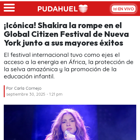
Skip to main content
EN VIVO
¡Icónica! Shakira la rompe en el
Global Citizen Festival de Nueva
York junto a sus mayores éxitos
El festival internacional tuvo como ejes el
acceso a la energía en África, la protección de
la selva amazónica y la promoción de la
educación infantil.
Por
Carla Cornejo
septiembre 30, 2025 - 1:21 pm