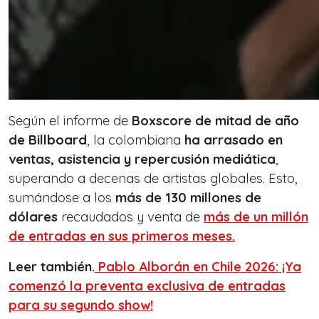
Según el informe de
Boxscore de mitad de año
de Billboard
, la colombiana
ha arrasado en
ventas, asistencia y repercusión mediática
,
superando a decenas de artistas globales. Esto,
sumándose a los
más de 130 millones de
dólares
recaudados y venta de
más de un millón
de entradas
en sus primeros meses.
Leer también.
Pablo Alborán en Chile 2026: ¡Ya
comenzó la preventa exclusiva de entradas
para su segundo show!