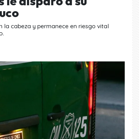
 le disparó a su
muco
n la cabeza y permanece en riesgo vital
o.