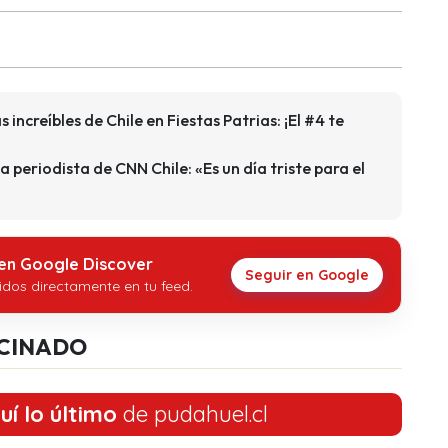
 increíbles de Chile en Fiestas Patrias: ¡El #4 te
 periodista de CNN Chile: «Es un día triste para el
 en Google Discover
Seguir en Google
idos directamente en tu feed.
CINADO
uí lo último
de pudahuel.cl