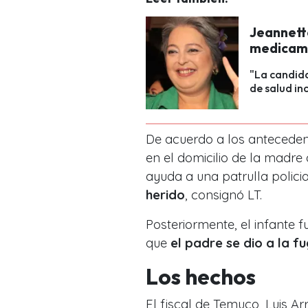
Jeannett
medicame
"La candida
de salud in
De acuerdo a los antecedente
en el domicilio de la madre 
ayuda a una patrulla polici
herido
, consignó LT.
Posteriormente, el infante f
que
el padre se dio a la fu
Los hechos
El fiscal de Temuco, Luis Ar