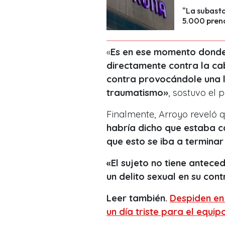
"La subasta
5.000 prend
«
Es en ese momento donde
directamente contra la cab
contra provocándole una l
traumatismo»
, sostuvo el p
Finalmente, Arroyo reveló 
habría dicho que estaba c
que esto se iba a termina
«El sujeto no tiene antece
un delito sexual en su con
Leer también.
Despiden en 
un día triste para el equip