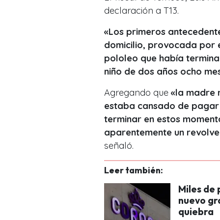
declaración a T13.
«Los primeros antecedentes
domicilio, provocada por él
pololeo que había termina
niño de dos años ocho m
Agregando que
«la madre m
estaba cansado de pagar p
terminar en estos momento
aparentemente un revolver
señaló.
Leer también:
Miles de
nuevo gr
quiebra