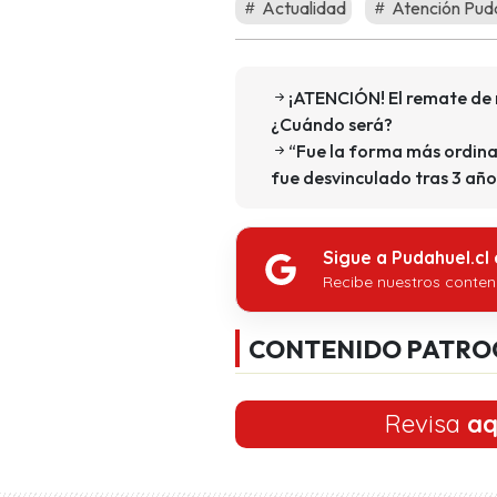
Actualidad
Atención Pud
¡ATENCIÓN! El remate de 
¿Cuándo será?
“Fue la forma más ordina
fue desvinculado tras 3 año
Sigue a Pudahuel.cl
Recibe nuestros conten
CONTENIDO PATRO
Revisa
aq