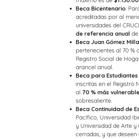
máximo es de
$1.150.0
Beca Bicentenario
: Par
acreditadas por al meno
universidades del CRUCH
de referencia anual
de 
Beca Juan Gómez Mill
pertenecientes al 70 % 
Registro Social de Hoga
arancel anual.
Beca para Estudiantes
inscritas en el Registro
al
70 % más vulnerabl
sobresaliente.
Beca Continuidad de E
Pacífico, Universidad I
y Universidad de Arte y 
cerradas, y que deseen