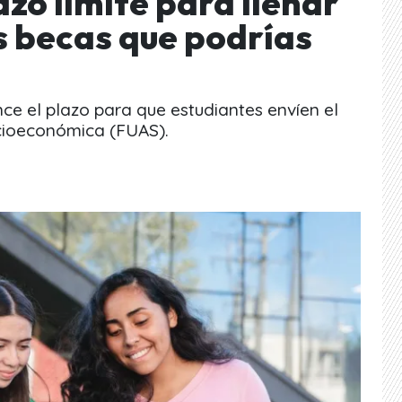
azo límite para llenar
s becas que podrías
e el plazo para que estudiantes envíen el
cioeconómica (FUAS).