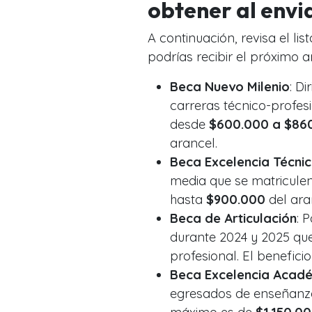
obtener al envi
A continuación, revisa el l
podrías recibir el próximo a
Beca Nuevo Milenio
: D
carreras técnico-profes
desde
$600.000 a $86
arancel.
Beca Excelencia Técni
media que se matriculen
hasta
$900.000
del ara
Beca de Articulación
: 
durante 2024 y 2025 que
profesional. El benefici
Beca Excelencia Acad
egresados de enseñanza