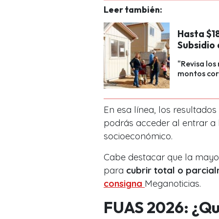
Leer también:
Hasta $1
Subsidio
"Revisa los
montos corr
En esa línea, los resultado
podrás acceder al entrar a 
socioeconómico.
Cabe destacar que la mayor
para
cubrir total o parcial
consigna
Meganoticias.
FUAS 2026: ¿Qu