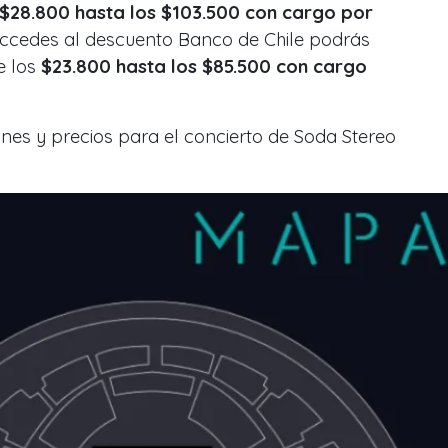
 $28.800 hasta los $103.500 con cargo por
 accedes al descuento Banco de Chile podrás
e los
$23.800 hasta los $85.500 con cargo
ones y precios para el concierto de Soda Stereo