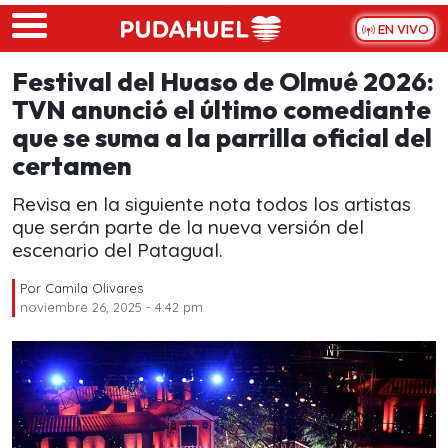
Skip to main content
EN VIVO
Festival del Huaso de Olmué 2026:
TVN anunció el último comediante
que se suma a la parrilla oficial del
certamen
Revisa en la siguiente nota todos los artistas
que serán parte de la nueva versión del
escenario del Patagual.
Por
Camila Olivares
noviembre 26, 2025 - 4:42 pm