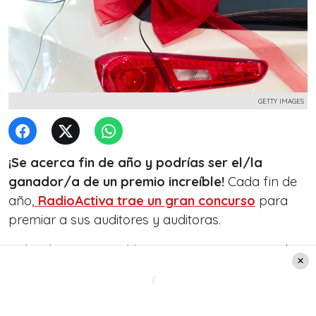
GETTY IMAGES
¡Se acerca fin de año y podrías ser el/la
ganador/a de un premio increíble!
Cada fin de
año,
RadioActiva
trae un gran concurso
para
premiar a sus auditores y auditoras.
Cabe detacar que el histórico concurso
se realiza
de manera anual desde el año 2011,
donde se
han sorteado vehículos, viajes, sumas millonarias
de dinero e, incluso, departamentos.