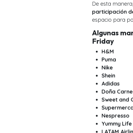
De esta manera,
participación 
espacio para po
Algunas mar
Friday
H&M
Puma
Nike
Shein
Adidas
Doña Carne
Sweet and 
Supermerca
Nespresso
Yummy Life
LATAM Airli