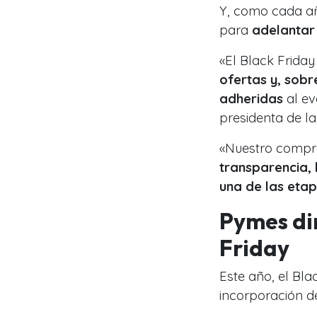
Y, como cada añ
para
adelantar
«El Black Friday
ofertas y, sob
adheridas
al ev
presidenta de la
«Nuestro compro
transparencia, 
una de las eta
Pymes dir
Friday
Este año, el Bl
incorporación d