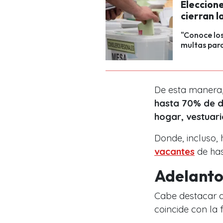
Eleccione
cierran l
"Conoce los
multas par
De esta manera,
hasta 70% de 
hogar, vestuari
Donde, incluso,
vacantes
de has
Adelanto
Cabe destacar q
coincide con la