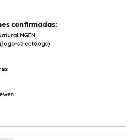
es confirmadas:
Natural NGEN
(logo-streetdogs)
mes
Pewen
y