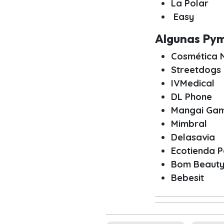
La Polar
Easy
Algunas Pym
Cosmética 
Streetdogs 
IVMedical
DL Phone
Mangai Ga
Mimbral
Delasavia
Ecotienda 
Bom Beaut
Bebesit