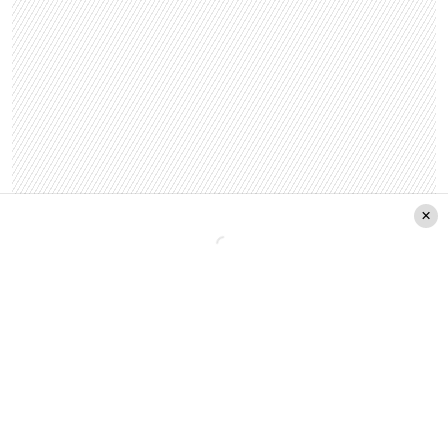
La respuesta de Mega sobre los
rumores
Sin embargo, desde la señal televisiva negaron
completamente lo dicho en Plan Perfecto:
«El
programa Mucho Gusto desmiente esa