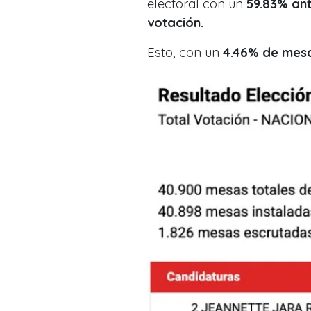
electoral con un
59.83% ant
votación.
Esto, con un
4.46% de mes