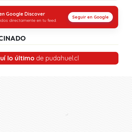
 en Google Discover
Seguir en Google
idos directamente en tu feed.
CINADO
uí lo último
de pudahuel.cl