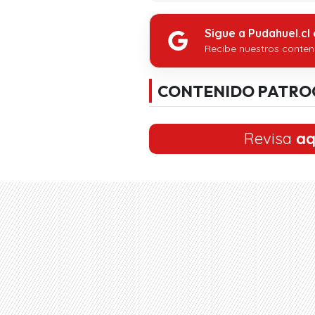
Sigue a Pudahuel.cl
Recibe nuestros conten
CONTENIDO PATRO
Revisa
aq