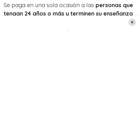
Se paga en una sola ocasión a las
personas que
tengan 24 años o más y terminen su enseñanza
media
en una institución reconocida por el
Ministerio de Educación. El pago fue de $73.048 en
2025, aunque su montó aumentará por IPC en
2026.
Bono Logro Escolar
El Bono Logro Escolar es un beneficio al cual no
se postula y que forma parte del Ingreso Ético
Familiar (IEF). Está destinado a estudiantes
menores de 24 años, de entre quinto básico y
cuarto medio, que sean parte del 30% más
vulnerable del Registro Social de Hogares (RSH)
y que pertenezcan al
30% de mejor rendimiento
académico
de su generación.