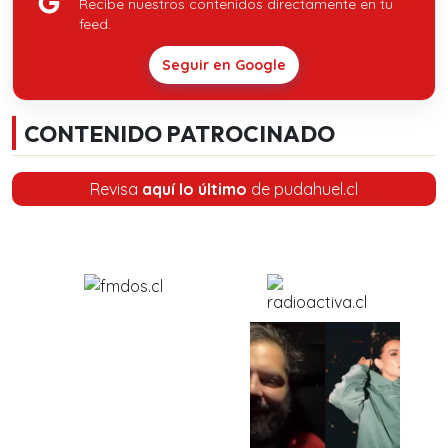
Recibe nuestros contenidos directamente en tu
feed.
Seguir en Google
CONTENIDO PATROCINADO
Revisa
aquí lo último
de pudahuel.cl