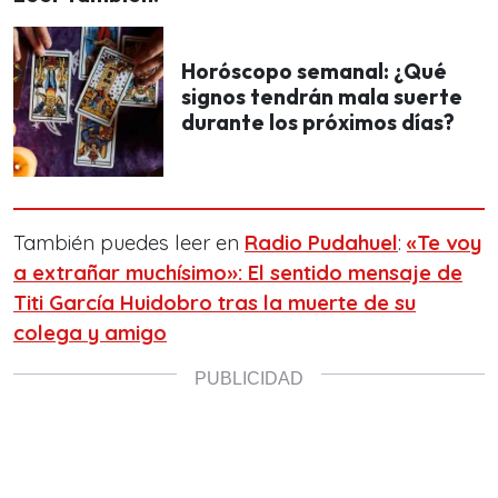
Horóscopo semanal: ¿Qué
signos tendrán mala suerte
durante los próximos días?
También puedes leer en
Radio Pudahuel
:
«Te voy
a extrañar muchísimo»: El sentido mensaje de
Titi García Huidobro tras la muerte de su
colega y amigo