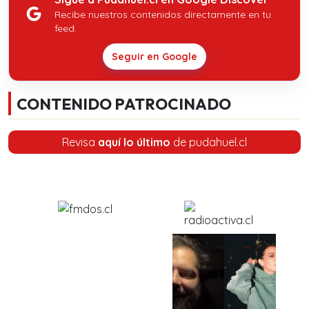
Recibe nuestros contenidos directamente en tu
feed.
Seguir en Google
CONTENIDO PATROCINADO
Revisa
aquí lo último
de pudahuel.cl