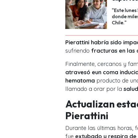
"Este lunes
donde miles
Chile."
Pierattini habría sido imp
sufriendo
fracturas en las 
Finalmente, cercanos y fami
atravesó eun coma induci
hematoma
producto de una 
llamado a orar por la
salud
Actualizan esta
Pierattini
Durante las últimas horas, f
fue
extubado y respira de