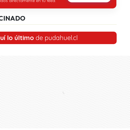
idos directamente en tu feed.
CINADO
uí lo último
de pudahuel.cl