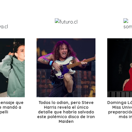
mensaje que
Todos lo odian, pero Steve
Dominga Lóp
le mandó a
Harris revela el único
Miss Univ
elli
detalle que habría salvado
preparación
este polémico disco de Iron
más i
Maiden