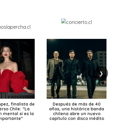
❯
ez, finalista de
Después de más de 40
Ante 
erso Chile: “La
años, una histórica banda
petr
 mental sí es la
chilena abre un nuevo
precio
mportante”
capítulo con disco inédito