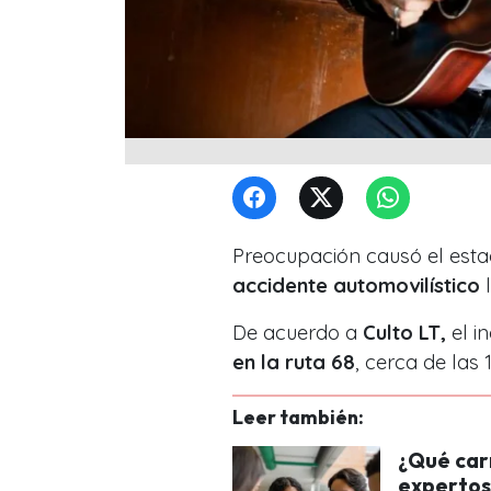
Preocupación causó el esta
accidente automovilístico
l
De acuerdo a
Culto LT,
el i
en la ruta 68
, cerca de las 
Leer también:
¿Qué car
expertos