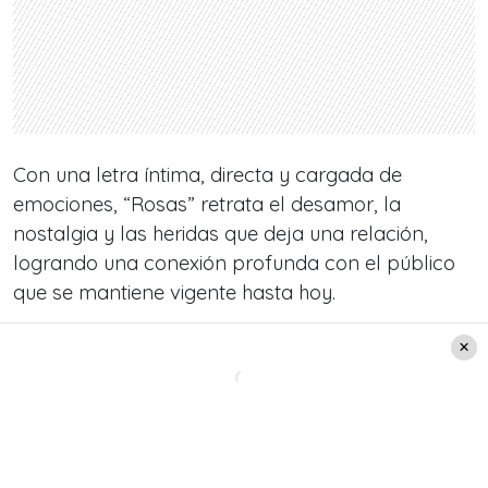
Con una letra íntima, directa y cargada de
emociones, “Rosas” retrata el desamor, la
nostalgia y las heridas que deja una relación,
logrando una conexión profunda con el público
que se mantiene vigente hasta hoy.
El éxito de “Rosas” fue clave para consolidar la
carrera de La Oreja de Van Gogh, y también para
posicionar el álbum como uno de los trabajos
más importantes de su discografía. “Lo que te
conté mientras te hacías la dormida” obtuvo
certificaciones multiplatino en distintos países y