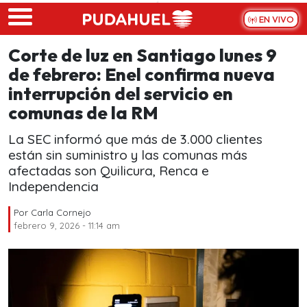
Skip to main content
EN VIVO
Corte de luz en Santiago lunes 9
de febrero: Enel confirma nueva
interrupción del servicio en
comunas de la RM
La SEC informó que más de 3.000 clientes
están sin suministro y las comunas más
afectadas son Quilicura, Renca e
Independencia
Por
Carla Cornejo
febrero 9, 2026 - 11:14 am