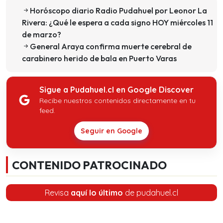
Horóscopo diario Radio Pudahuel por Leonor La
Rivera: ¿Qué le espera a cada signo HOY miércoles 11
de marzo?
General Araya confirma muerte cerebral de
carabinero herido de bala en Puerto Varas
Sigue a Pudahuel.cl en Google Discover
Recibe nuestros contenidos directamente en tu
feed.
Seguir en Google
CONTENIDO PATROCINADO
Revisa
aquí lo último
de pudahuel.cl