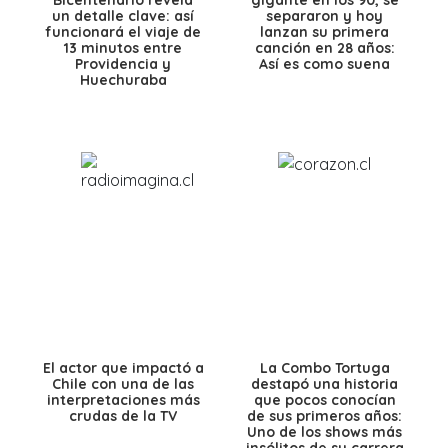
Bicentenario revela
gigante en los 90, se
un detalle clave: así
separaron y hoy
funcionará el viaje de
lanzan su primera
13 minutos entre
canción en 28 años:
Providencia y
Así es como suena
Huechuraba
El actor que impactó a
La Combo Tortuga
Chile con una de las
destapó una historia
interpretaciones más
que pocos conocían
crudas de la TV
de sus primeros años:
Uno de los shows más