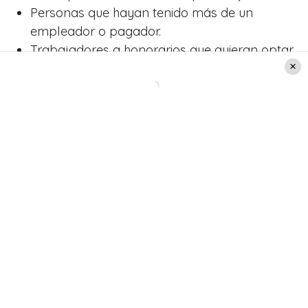
Personas que hayan tenido más de un
empleador o pagador.
Trabajadores a honorarios que quieran optar
a cobertura parcial de cotizaciones
previsionales.
Quienes hayan iniciado un emprendimiento
durante el último año.
Las personas que generen ingresos por
internet, como comisiones, venta de
productos, marketing de afiliación, publicidad
o contenido “pago por ver”.
En el caso de las empresas, todas deben
presentar su declaración de renta sin excepción.
Fechas claves del proceso
La Operación Renta es uno de los procesos