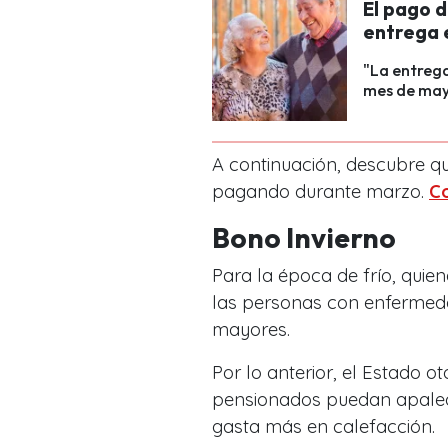
El pago 
entrega 
"La entrega
mes de may
A continuación, descubre q
pagando durante marzo.
C
Bono Invierno
Para la época de frío, quie
las personas con enfermeda
mayores.
Por lo anterior, el Estado o
pensionados puedan apalear
gasta más en calefacción.