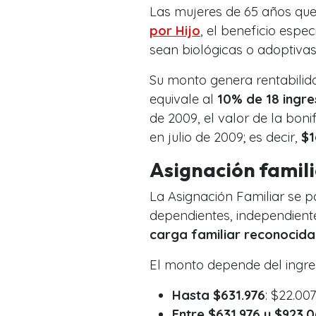
Las mujeres de 65 años que
por Hijo
, el beneficio espe
sean biológicas o adoptivas
Su monto genera rentabilida
equivale al
10% de 18 ingr
de 2009, el valor de la bon
en julio de 2009; es decir,
$1
Asignación famil
La Asignación Familiar se 
dependientes, independient
carga familiar reconocida
El monto depende del ingre
Hasta $631.976
: $22.007
Entre $631.976 y $923.