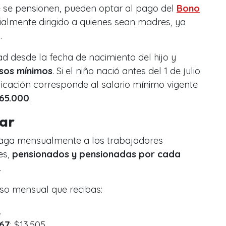
 se pensionen, pueden optar al pago del
Bono
cialmente dirigido a quienes sean madres, ya
.
d desde la fecha de nacimiento del hijo y
esos mínimos
. Si el niño nació antes del 1 de julio
ificación corresponde al salario mínimo vigente
65.000
.
iar
paga mensualmente a los trabajadores
es,
pensionados y pensionadas por cada
.
so mensual que recibas:
.
067
: $13.505.