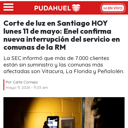
Skip to main content
EN VIVO
Corte de luz en Santiago HOY
lunes 11 de mayo: Enel confirma
nueva interrupción del servicio en
comunas de la RM
La SEC informó que más de 7.000 clientes
están sin suministro y las comunas más
afectadas son Vitacura, La Florida y Peñalolén.
Por
Carla Cornejo
mayo 11, 2026 - 11:03 am