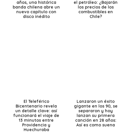
años, una histórica
el petróleo: ¿Bajarán
banda chilena abre un
los precios de los
nuevo capítulo con
combustibles en
disco inédito
Chile?
El Teleférico
Lanzaron un éxito
Bicentenario revela
gigante en los 90, se
un detalle clave: así
separaron y hoy
funcionará el viaje de
lanzan su primera
13 minutos entre
canción en 28 años:
Providencia y
Así es como suena
Huechuraba