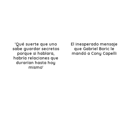
'Qué suerte que uno
El inesperado mensaje
sabe guardar secretos
que Gabriel Boric le
porque si hablara,
mandó a Cony Capelli
habría relaciones que
durarían hasta hoy
mismo'