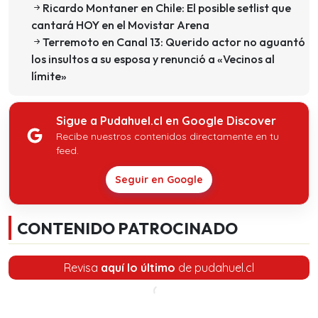
Ricardo Montaner en Chile: El posible setlist que
cantará HOY en el Movistar Arena
Terremoto en Canal 13: Querido actor no aguantó
los insultos a su esposa y renunció a «Vecinos al
límite»
Sigue a Pudahuel.cl en Google Discover
Recibe nuestros contenidos directamente en tu
feed.
Seguir en Google
CONTENIDO PATROCINADO
Revisa
aquí lo último
de pudahuel.cl