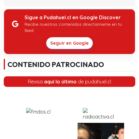
Sigue a Pudahuel.cl en Google Discover
Recibe nuestros contenidos directamente en tu
feed.
Seguir en Google
CONTENIDO PATROCINADO
Revisa
aquí lo último
de pudahuel.cl