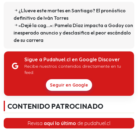
¿Llueve este martes en Santiago? El pronóstico
definitivo de Iván Torres
«Dejé la cag…»: Pamela Díaz impacta a Godoy con
inesperado anuncio y desclasifica el peor escándalo
de su carrera
Sigue a Pudahuel.cl en Google Discover
Recibe nuestros contenidos directamente en tu
feed.
Seguir en Google
CONTENIDO PATROCINADO
Revisa
aquí lo último
de pudahuel.cl