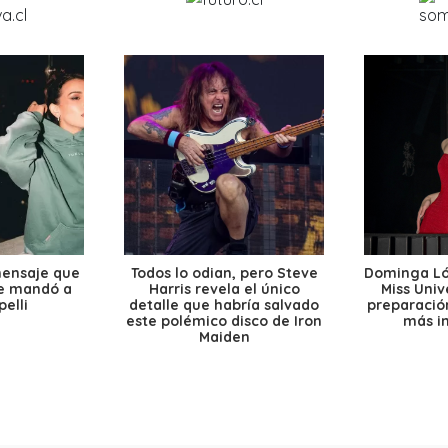
mensaje que
Todos lo odian, pero Steve
Dominga Lóp
le mandó a
Harris revela el único
Miss Univ
elli
detalle que habría salvado
preparación
este polémico disco de Iron
más i
Maiden