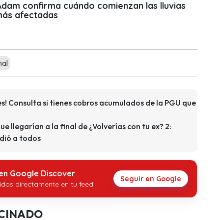
 Adam confirma cuándo comienzan las lluvias
más afectadas
mal
s! Consulta si tienes cobros acumulados de la PGU que
que llegarían a la final de ¿Volverías con tu ex? 2:
dió a todos
 en Google Discover
Seguir en Google
idos directamente en tu feed.
CINADO