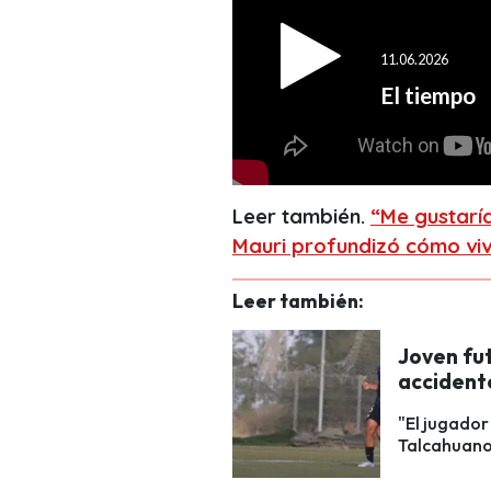
Leer también.
“Me gustarí
Mauri profundizó cómo viv
Leer también:
Joven fut
accident
"El jugador
Talcahuano,