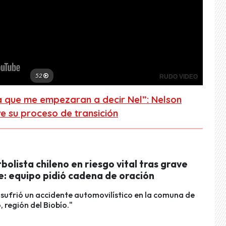
a que me empezaran a decir Nel”: Nelson
e su proceso de transición
bolista chileno en riesgo vital tras grave
e: equipo pidió cadena de oración
 sufrió un accidente automovilístico en la comuna de
 región del Biobío."