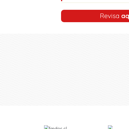
Revisa
aq