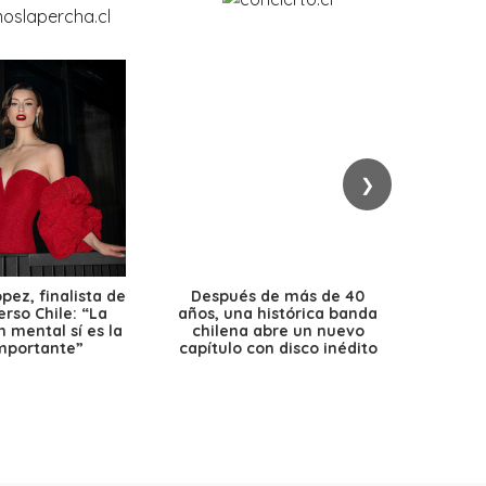
❯
ez, finalista de
Después de más de 40
Ante 
erso Chile: “La
años, una histórica banda
petr
 mental sí es la
chilena abre un nuevo
precio
mportante”
capítulo con disco inédito