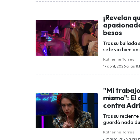
¡Revelan qui
apasionado
besos
Tras su bullada 
se le vio bien 
Katherine Torres
17 abril, 2026 a las 11:1
"Mi trabajo
mismo": El
contra Adr
Tras su reciente
guardó nada du
Katherine Torres
6 marzo, 2026 a las 1