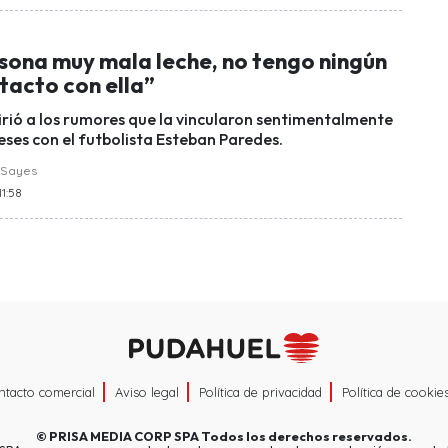
rsona muy mala leche, no tengo ningún
tacto con ella”
firió a los rumores que la vincularon sentimentalmente
ses con el futbolista Esteban Paredes.
 Sayes
11:58
ntacto comercial
Aviso legal
Política de privacidad
Política de cookie
©
PRISA MEDIA CORP SPA
Todos los derechos reservados.