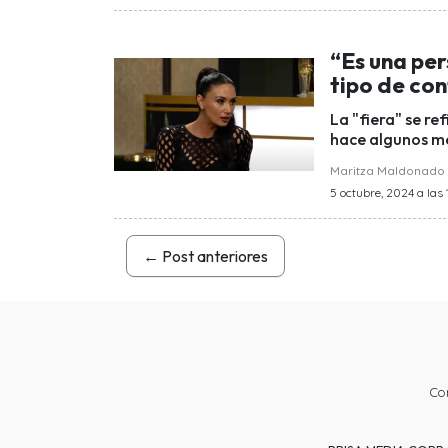
“Es una pe
tipo de con
La "fiera" se re
hace algunos me
Maritza Maldonado
5 octubre, 2024 a las 
←
Post anteriores
Co