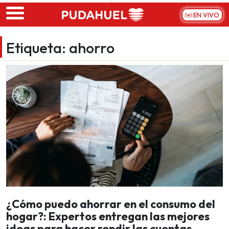
Skip to main content
EN VIVO
Etiqueta:
ahorro
¿Cómo puedo ahorrar en el consumo del
hogar?: Expertos entregan las mejores
ideas para hacer rendir las cuentas