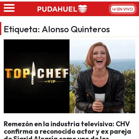
Skip to main content
EN VIVO
Etiqueta:
Alonso Quinteros
Remezón en la industria televisiva: CHV
confirma a reconocido actor y ex pareja
de Sigrid Alegría como uno de los