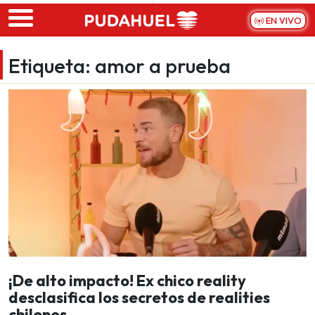
Skip to main content
EN VIVO
Etiqueta:
amor a prueba
¡De alto impacto! Ex chico reality
desclasifica los secretos de realities
chilenos