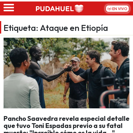
Skip to main content
EN VIVO
Etiqueta:
Ataque en Etiopía
Pancho Saavedra revela especial detalle
que tuvo Toni Espadas previo a su fatal
muerte: "Increíble cómo es la vida..."