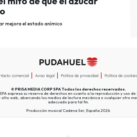
l mito de que el azúcar
co
car mejora el estado anímico
ntacto comercial
Aviso legal
Política de privacidad
Política de cookie
©
PRISA MEDIA CORP SPA
Todos los derechos reservados.
A expresa su reserva de derechos en cuanto a la reproducción y uso de l
e sitio web, abarcando los medios de lectura mecánica o cualquier otro me
adecuado para tal fin.
Producción musical Cadena Ser, España 2026.