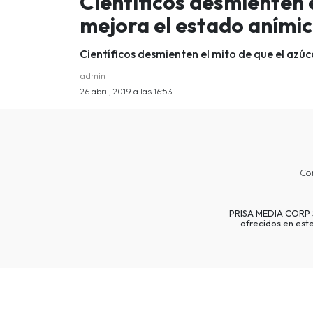
Científicos desmienten e
mejora el estado aními
Científicos desmienten el mito de que el azú
admin
26 abril, 2019 a las 16:53
Co
PRISA MEDIA CORP SP
ofrecidos en est