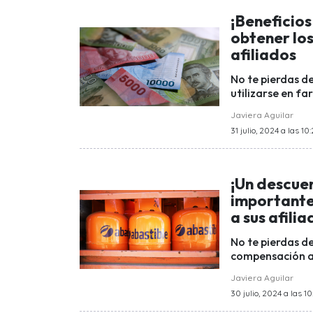
¡Beneficio
obtener lo
afiliados
No te pierdas 
utilizarse en fa
Javiera Aguilar
31 julio, 2024 a las 10
¡Un descuen
importante
a sus afili
No te pierdas d
compensación a t
Javiera Aguilar
30 julio, 2024 a las 10