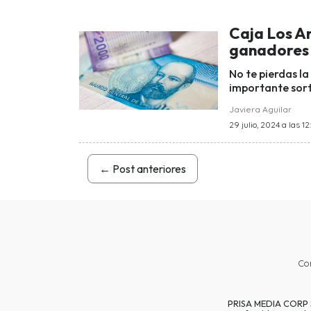
Caja Los A
ganadores 
No te pierdas l
importante sort
Javiera Aguilar
29 julio, 2024 a las 12
←
Post anteriores
Co
PRISA MEDIA CORP SP