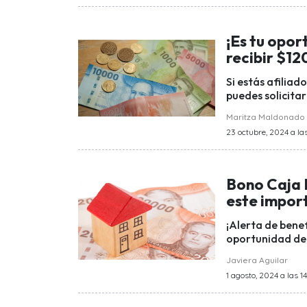
¡Es tu opor
recibir $12
Si estás afiliad
puedes solicita
Maritza Maldonado
23 octubre, 2024 a las
Bono Caja 
este impor
¡Alerta de benef
oportunidad de 
Javiera Aguilar
1 agosto, 2024 a las 14