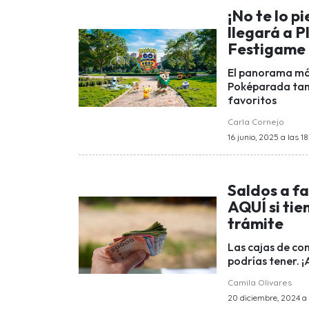
¡No te lo 
llegará a 
Festigame
El panorama más
Poképarada tama
favoritos
Carla Cornejo
16 junio, 2025 a las 1
Saldos a f
AQUÍ si tie
trámite
Las cajas de co
podrías tener. 
Camila Olivares
20 diciembre, 2024 a 