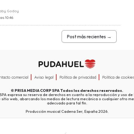
raby Godoy
las 10:46
Post más recientes
→
ntacto comercial
Aviso legal
Política de privacidad
Política de cookie
©
PRISA MEDIA CORP SPA
Todos los derechos reservados.
A expresa su reserva de derechos en cuanto a la reproducción y uso de l
e sitio web, abarcando los medios de lectura mecánica o cualquier otro me
adecuado para tal fin.
Producción musical Cadena Ser, España 2026.