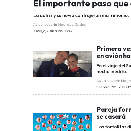
El importante paso que d
La actriz y su novio contrajeron matrimonio.
Asiya Naserin Mograby Godoy
7 mayo, 2018 a las 09:42
Primera vez
en avión ha
En el viaje del 
hecho inédito.
Asiya Naserin Mog
18 enero, 2018 a las 12
Pareja for
se casará
Los tortolitos d