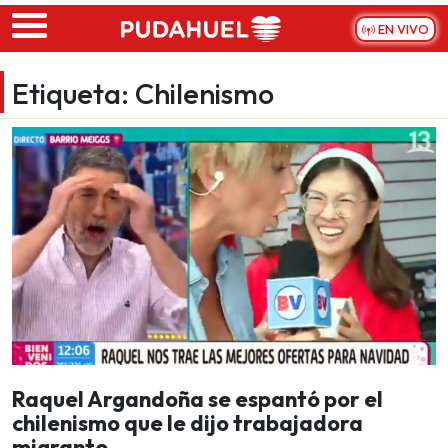
Skip to main content
EN VIVO
Etiqueta:
Chilenismo
Raquel Argandoña se espantó por el
chilenismo que le dijo trabajadora
migrante