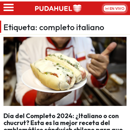
Skip to main content
EN VIVO
Etiqueta:
completo italiano
Día del Completo 2024: ¿Italiano o con
chucrut? Esta es la mejor receta del
emblemático sándwich chileno para que