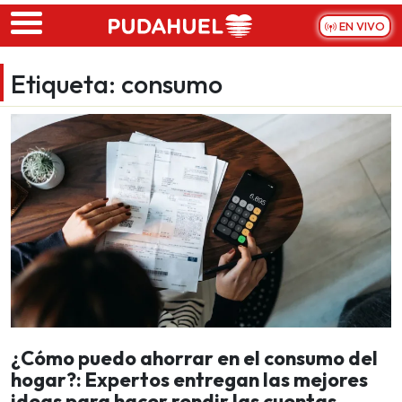
Skip to main content
EN VIVO
Etiqueta:
consumo
¿Cómo puedo ahorrar en el consumo del
hogar?: Expertos entregan las mejores
ideas para hacer rendir las cuentas