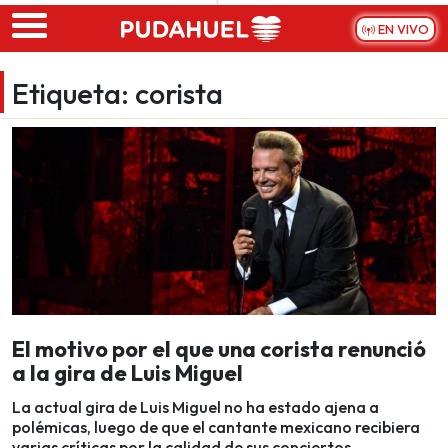
Skip to main content
EN VIVO
Etiqueta:
corista
El motivo por el que una corista renunció
a la gira de Luis Miguel
La actual gira de Luis Miguel no ha estado ajena a
polémicas, luego de que el cantante mexicano recibiera
varias críticas por la calidad de sus conciertos.