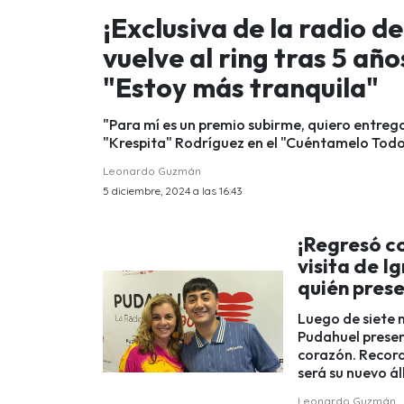
¡Exclusiva de la radio d
vuelve al ring tras 5 añ
"Estoy más tranquila"
"Para mí es un premio subirme, quiero entre
"Krespita" Rodríguez en el "Cuéntamelo Todo".
Leonardo Guzmán
5 diciembre, 2024 a las 16:43
¡Regresó co
visita de I
quién prese
Luego de siete m
Pudahuel presen
corazón. Record
será su nuevo ál
Leonardo Guzmán