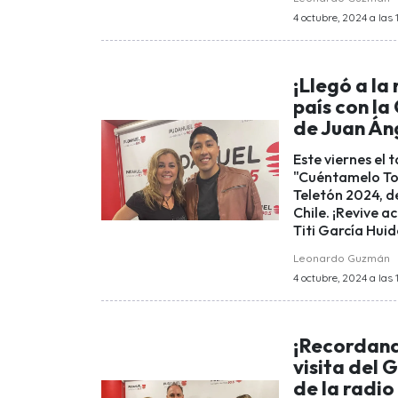
4 octubre, 2024 a las 
¡Llegó a la
país con la 
de Juan Án
Este viernes el 
"Cuéntamelo Tod
Teletón 2024, d
Chile. ¡Revive a
Titi García Hui
Leonardo Guzmán
4 octubre, 2024 a las 
¡Recordando
visita del 
de la radio