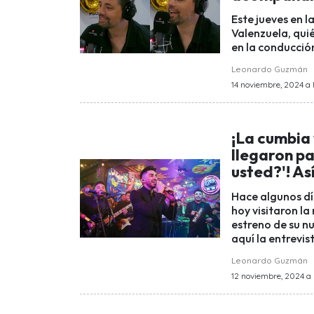
Este jueves en l
Valenzuela, qui
en la conducció
Leonardo Guzmán
14 noviembre, 2024 a 
¡La cumbia 
llegaron pa
usted?'! As
Hace algunos dí
hoy visitaron la
estreno de su nu
aquí la entrevi
Leonardo Guzmán
12 noviembre, 2024 a 