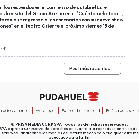
 los recuerdos en el comienzo de octubre! Este
s la visita del Grupo Ariztia en el "Cuéntamelo Todo",
taron que regresan a los escenarios con su nuevo show
nes" en el teatro Oriente el próximo viernes 15 de
4:41
Post más recientes
→
ntacto comercial
Aviso legal
Política de privacidad
Política de cookie
©
PRISA MEDIA CORP SPA
Todos los derechos reservados.
A expresa su reserva de derechos en cuanto a la reproducción y uso de l
e sitio web, abarcando los medios de lectura mecánica o cualquier otro me
adecuado para tal fin.