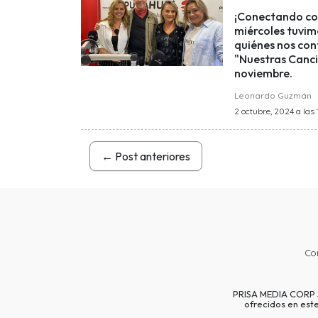
¡Conectando con
miércoles tuvimo
quiénes nos con
"Nuestras Cancio
noviembre.
Leonardo Guzmán
2 octubre, 2024 a las 1
←
Post anteriores
Co
PRISA MEDIA CORP SP
ofrecidos en est