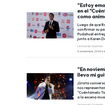
"Estoy emo
en el "Cué
como anima
Luego de que Ra
confirmar su pa
Pudahuel entreg
junto a Karen D
Leonardo Guzmán
6 noviembre, 2024 a l
"En noviemb
llevo mi gu
¡Grata conversa
nos representan 
"Cuéntamelo Tod
a la escena musi
Leonardo Guzmán