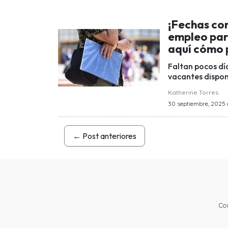
¡Fechas co
empleo par
aquí cómo 
Faltan pocos día
vacantes dispon
Katherine Torres
30 septiembre, 2025 a
←
Post anteriores
Co