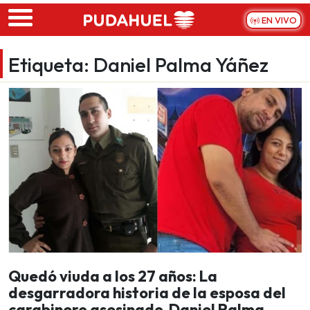
Skip to main content
EN VIVO
Etiqueta:
Daniel Palma Yáñez
Quedó viuda a los 27 años: La
desgarradora historia de la esposa del
carabinero asesinado Daniel Palma