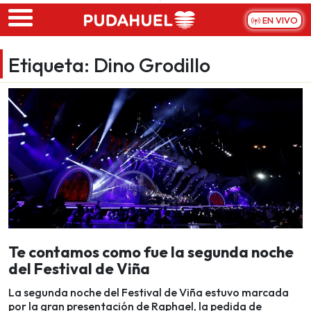
Skip to main content
EN VIVO
Etiqueta:
Dino Grodillo
Te contamos como fue la segunda noche
del Festival de Viña
La segunda noche del Festival de Viña estuvo marcada
por la gran presentación de Raphael, la pedida de