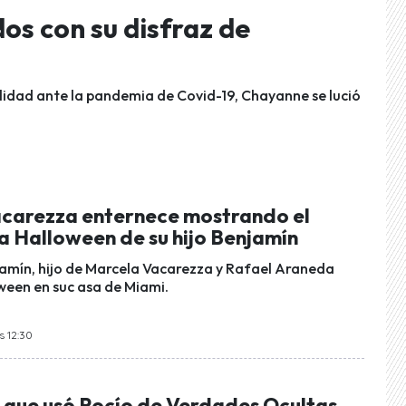
os con su disfraz de
lidad ante la pandemia de Covid-19, Chayanne se lució
carezza enternece mostrando el
a Halloween de su hijo Benjamín
amín, hijo de Marcela Vacarezza y Rafael Araneda
ween en suc asa de Miami.
s 12:30
" que usó Rocío de Verdades Ocultas