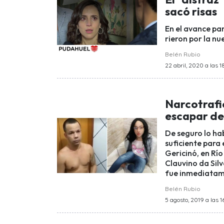
sacó risas
En el avance par
rieron por la n
Belén Rubio
22 abril, 2020 a las 1
Narcotrafic
escapar de 
De seguro lo ha
suficiente para
Gericinó, en Río
Clauvino da Silv
fue inmediatam
Belén Rubio
5 agosto, 2019 a las 16