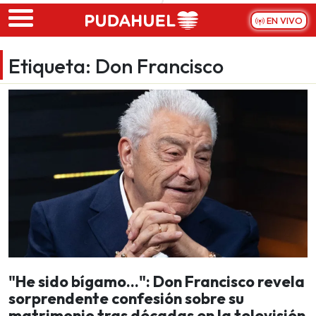
Skip to main content
EN VIVO
Etiqueta:
Don Francisco
"He sido bígamo…": Don Francisco revela
sorprendente confesión sobre su
matrimonio tras décadas en la televisión