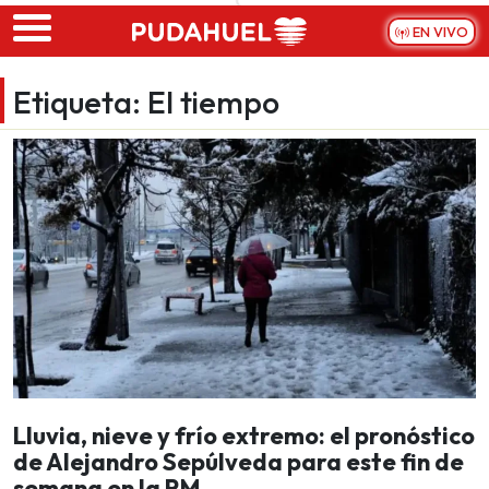
Skip to main content
EN VIVO
Etiqueta:
El tiempo
Lluvia, nieve y frío extremo: el pronóstico
de Alejandro Sepúlveda para este fin de
semana en la RM