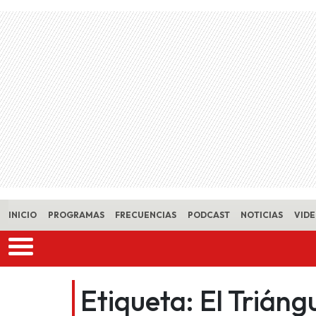
Skip to main content
INICIO
PROGRAMAS
FRECUENCIAS
PODCAST
NOTICIAS
VID
Etiqueta:
El Triángu