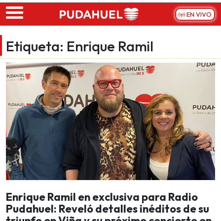
Skip to main content
EN VIVO
Etiqueta:
Enrique Ramil
Enrique Ramil en exclusiva para Radio
Pudahuel: Reveló detalles inéditos de su
triunfo en Viña y su próximo concierto en