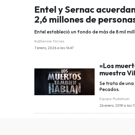
Entel y Sernac acuerda
2,6 millones de personas
Entel estableció un fondo de más de 8 mil mi
Katherine Torres
7 enero, 2026 a las 16:47
«Los muert
muestra Vil
Se trata de una 
Pecados.
Equipo Pudahuel
26 enero, 2018 a las 1