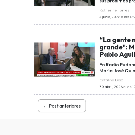
sus próximos pr
Katherine Torres
4 junio, 2026 a las 12:
“La gente 
grande": M
Pablo Agui
En Radio Pudahu
María José Quin
Catalina Díaz
30 abril, 2026 a las 1
←
Post anteriores