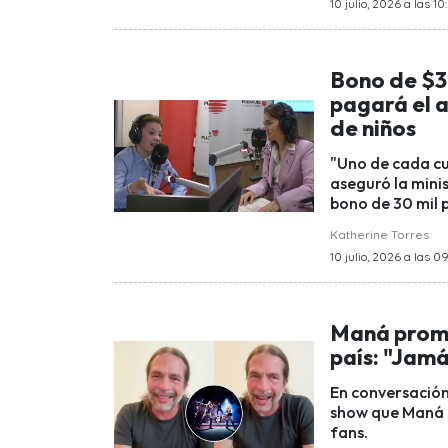
10 julio, 2026 a las 10
Bono de $30
pagará el a
de niños
"Uno de cada cua
aseguró la minis
bono de 30 mil p
Katherine Torres
10 julio, 2026 a las 0
Maná prome
país: "Jamá
En conversación
show que Maná p
fans.