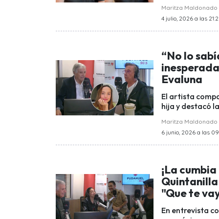
Maritza Maldonado
4 julio, 2026 a las 21:
“No lo sab
inesperada 
Evaluna
El artista comp
hija y destacó l
Maritza Maldonado
6 junio, 2026 a las 0
¡La cumbia
Quintanill
"Que te vay
En entrevista c