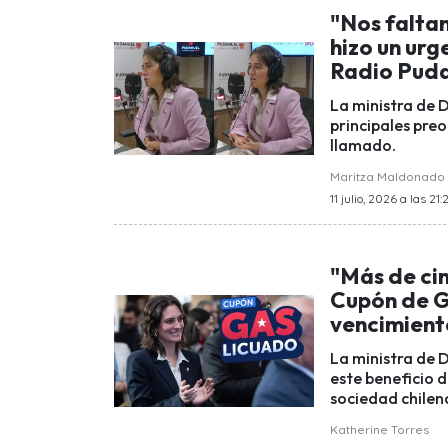
"Nos faltan
hizo un ur
Radio Pud
La ministra de D
principales pre
llamado.
Maritza Maldonado
11 julio, 2026 a las 21:
"Más de cin
Cupón de G
vencimient
La ministra de D
este beneficio d
sociedad chilen
Katherine Torres