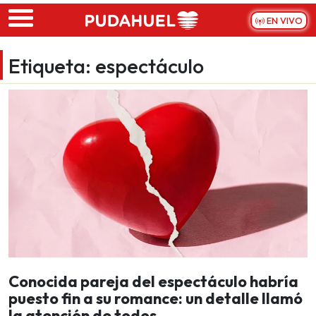
Skip to main content
EN VIVO
Etiqueta:
espectáculo
Conocida pareja del espectáculo habría
puesto fin a su romance: un detalle llamó
la atención de todos